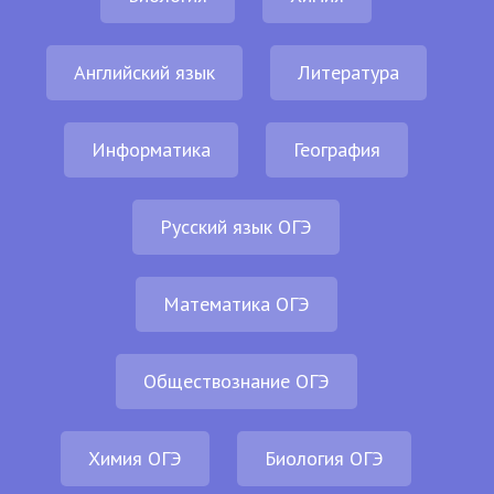
Английский язык
Литература
Информатика
География
Русский язык ОГЭ
Математика ОГЭ
Обществознание ОГЭ
Химия ОГЭ
Биология ОГЭ