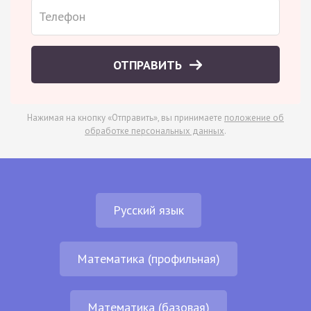
ОТПРАВИТЬ
Нажимая на кнопку «Отправить», вы принимаете
положение об
обработке персональных данных
.
Русский язык
Математика (профильная)
Математика (базовая)