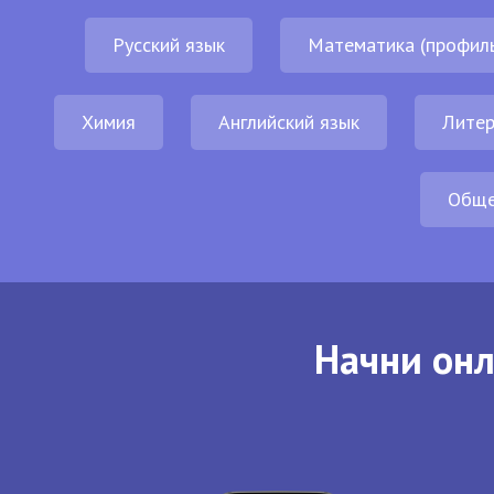
Русский язык
Математика (профил
Химия
Английский язык
Литер
Обще
Начни онл