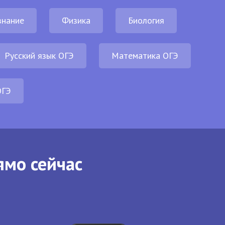
нание
Физика
Биология
Русский язык ОГЭ
Математика ОГЭ
ОГЭ
ямо сейчас