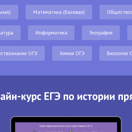
ьная)
Математика (базовая)
Обществоз
атура
Информатика
География
ствознание ОГЭ
Химия ОГЭ
Биология 
айн-курс ЕГЭ по истории пр