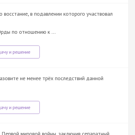
о восстание, в подавлении которого участвовал
 Орды по отношению к …
Назовите не менее трёх последствий данной
з Первой мировой войны, заключив сепаратный