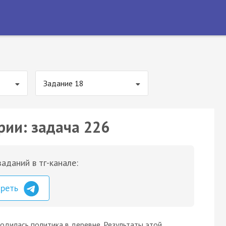
Задание 18
рии: задача 226
аданий в тг-канале:
треть
дилась политика в деревне. Результаты этой