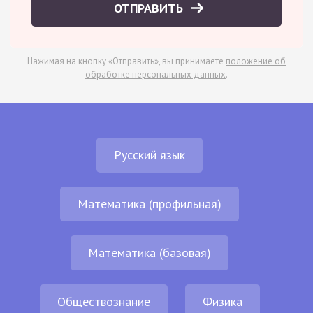
ОТПРАВИТЬ
Нажимая на кнопку «Отправить», вы принимаете
положение об
обработке персональных данных
.
Русский язык
Математика (профильная)
Математика (базовая)
Обществознание
Физика