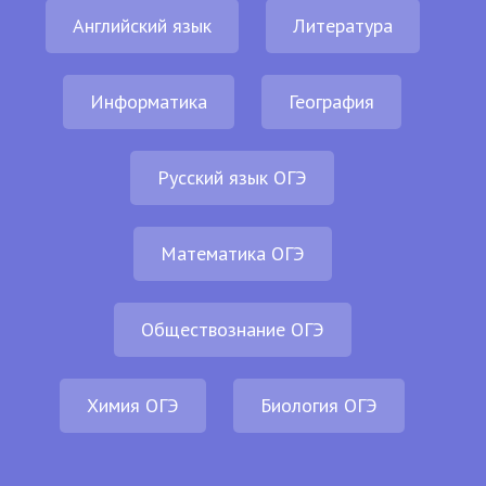
Английский язык
Литература
Информатика
География
Русский язык ОГЭ
Математика ОГЭ
Обществознание ОГЭ
Химия ОГЭ
Биология ОГЭ