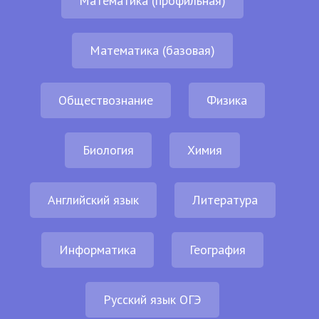
Математика (профильная)
Математика (базовая)
Обществознание
Физика
Биология
Химия
Английский язык
Литература
Информатика
География
Русский язык ОГЭ