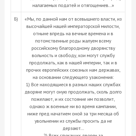
налагаемых податей и отягощениев…»
Б)
«Мы, по данной нам от всевышнего власти, из
высочайшей нашей императорской милости,
отныне впредь на вечные времена и в
потомственные роды жалуем всему
российскому благородному дворянству
вольность и свободу, кои могут службу
продолжать, как в нашей империи, так и в
прочих европейских союзных нам державах,
на основании следующего узаконения:
1) Все находящиеся в разных наших службах
дворяне могут оную продолжать, сколь долго
пожелают, и их состояние им позволит,
однако ж военные ни во время кампании,
ниже пред начатием оной за три месяца об
увольнении из службы просить да не
дерзают...
2) Всех служащих дворян за