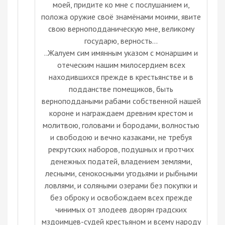
моей, придите ко мне с послушанием и,
положа оружие своё знамёнами моими, явите
свою верноподданическую мне, великому
государю, верность...
..Жалуем сим имянным указом с монаршим и
отеческим нашим милосердием всех
находившихся прежде в крестьянстве и в
подданстве помещиков, быть
верноподдаными рабами собственной нашей
короне и награждаем древним крестом и
молитвою, головами и бородами, волностью
и свободою и вечно казаками, не требуя
рекрутских наборов, подушных и протчих
денежных податей, владением землями,
лесными, сенокосными угодьями и рыбными
ловлями, и соляными озерами без покупки и
без оброку и освобождаем всех прежде
чинимых от злодеев дворян градских
мздоимцев-судей крестьяном и всему народу