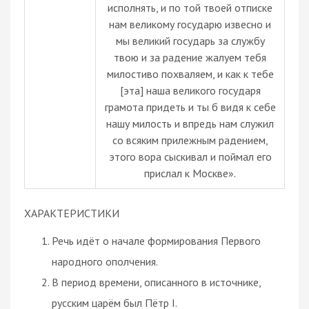
исполнять, и по той твоей отписке
нам великому государю извесно и
мы великий государь за службу
твою и за радение жалуем тебя
милостиво похваляем, и как к тебе
[эта] наша великого государя
грамота придеть и ты б видя к себе
нашу милость и впредь нам служил
со всяким прилежным радением,
этого вора сыскивал и поймал его
прислал к Москве».
ХАРАКТЕРИСТИКИ
Речь идёт о начале формирования Первого
народного ополчения.
В период времени, описанного в источнике,
русским царём был Пётр I.