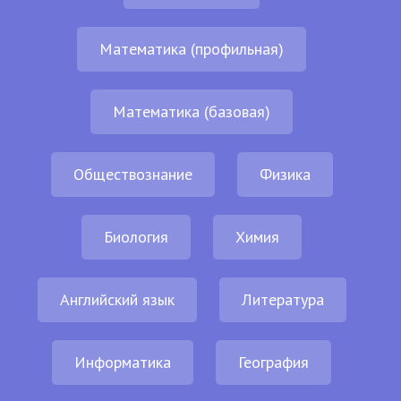
Математика (профильная)
Математика (базовая)
Обществознание
Физика
Биология
Химия
Английский язык
Литература
Информатика
География