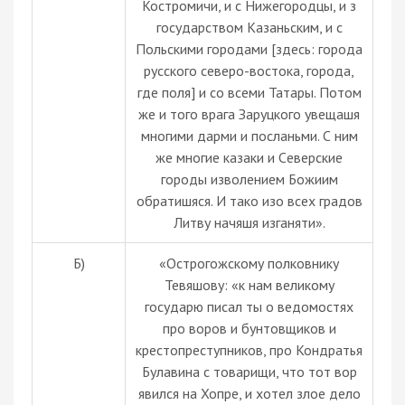
Костромичи, и с Нижегородцы, и з
государством Казаньским, и с
Польскими городами [здесь: города
русского северо-востока, города,
где поля] и со всeми Татары. Потом
же и того врага Заруцкого увeщашя
многими дарми и посланьми. С ним
же многие казаки и Сeверские
городы изволением Божиим
обратишяся. И тако изо всeх градов
Литву начяшя изганяти».
Б)
«Острогожскому полковнику
Тевяшову: «к нам великому
государю писал ты о ведомостях
про воров и бунтовщиков и
крестопреступников, про Кондратья
Булавина с товарищи, что тот вор
явился на Хопре, и хотел злое дело