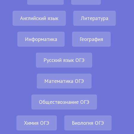
Английский язык
Литература
Информатика
География
Русский язык ОГЭ
Математика ОГЭ
Обществознание ОГЭ
Химия ОГЭ
Биология ОГЭ