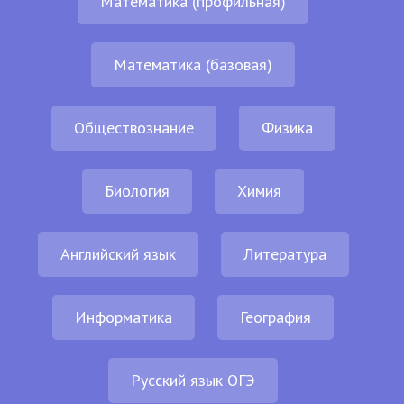
Математика (профильная)
Математика (базовая)
Обществознание
Физика
Биология
Химия
Английский язык
Литература
Информатика
География
Русский язык ОГЭ