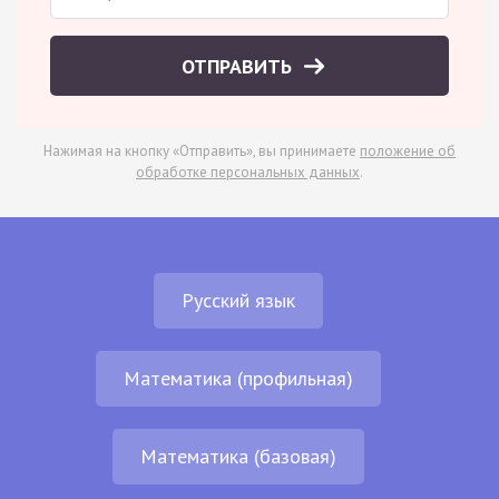
ОТПРАВИТЬ
Нажимая на кнопку «Отправить», вы принимаете
положение об
обработке персональных данных
.
Русский язык
Математика (профильная)
Математика (базовая)