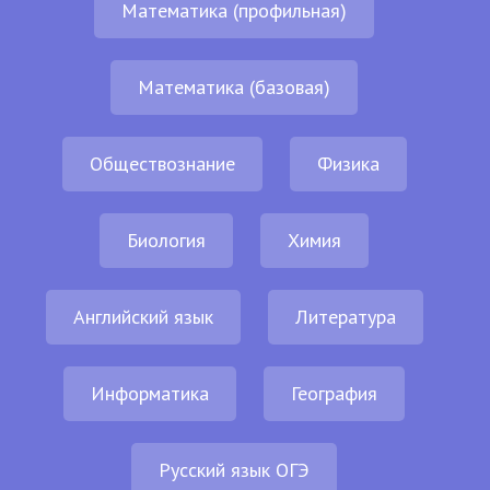
Математика (профильная)
Математика (базовая)
Обществознание
Физика
Биология
Химия
Английский язык
Литература
Информатика
География
Русский язык ОГЭ