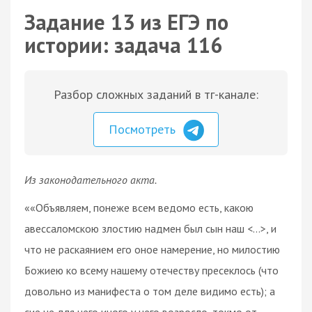
Задание 13 из ЕГЭ по
истории: задача 116
Разбор сложных заданий в тг-канале:
Посмотреть
Из законодательного акта.
««Объявляем, понеже всем ведомо есть, какою
авессаломскою злостию надмен был сын наш <…>, и
что не раскаянием его оное намерение, но милостию
Божиею ко всему нашему отечеству пресеклось (что
довольно из манифеста о том деле видимо есть); а
сие не для чего иного у него возросло, токмо от