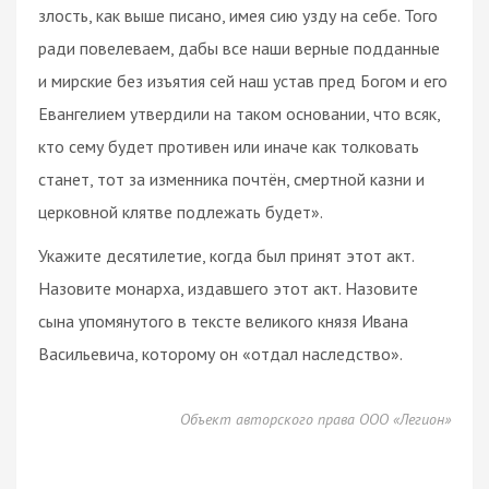
злость, как выше писано, имея сию узду на себе. Того
ради повелеваем, дабы все наши верные подданные
и мирские без изъятия сей наш устав пред Богом и его
Евангелием утвердили на таком основании, что всяк,
кто сему будет противен или иначе как толковать
станет, тот за изменника почтён, смертной казни и
церковной клятве подлежать будет».
Укажите десятилетие, когда был принят этот акт.
Назовите монарха, издавшего этот акт. Назовите
сына упомянутого в тексте великого князя Ивана
Васильевича, которому он «отдал наследство».
Объект авторского права ООО «Легион»