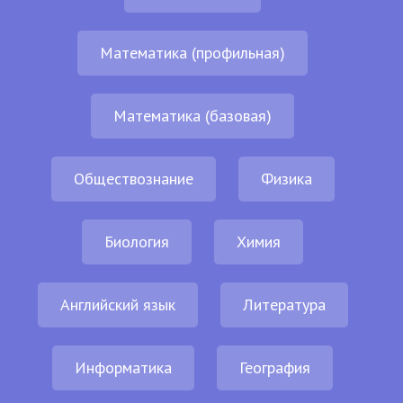
Математика (профильная)
Математика (базовая)
Обществознание
Физика
Биология
Химия
Английский язык
Литература
Информатика
География