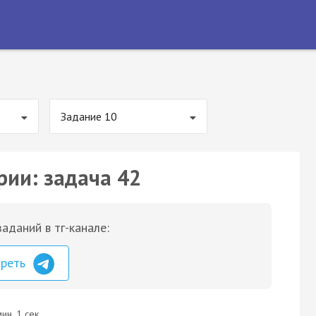
Задание 10
рии: задача 42
аданий в тг-канале:
треть
ин. 1 сек.