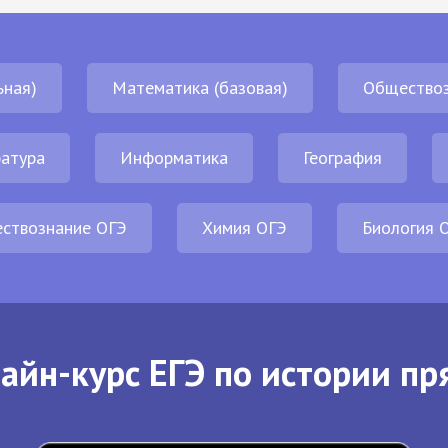
ьная)
Математика (базовая)
Обществоз
атура
Информатика
География
ствознание ОГЭ
Химия ОГЭ
Биология 
айн-курс ЕГЭ по истории пр