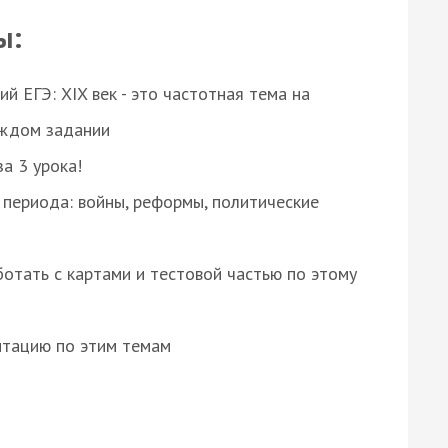
ы:
 ЕГЭ: XIX век - это частотная тема на
аждом задании
за 3 урока!
 периода: войны, реформы, политические
отать с картами и тестовой частью по этому
нтацию по этим темам