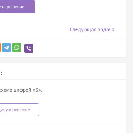
еть решение
Следующая задача
:
схеме цифрой «3».