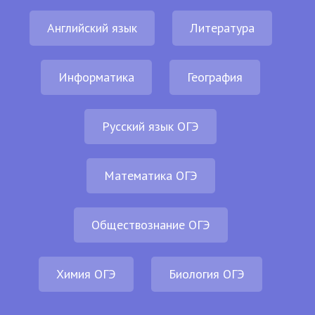
Английский язык
Литература
Информатика
География
Русский язык ОГЭ
Математика ОГЭ
Обществознание ОГЭ
Химия ОГЭ
Биология ОГЭ