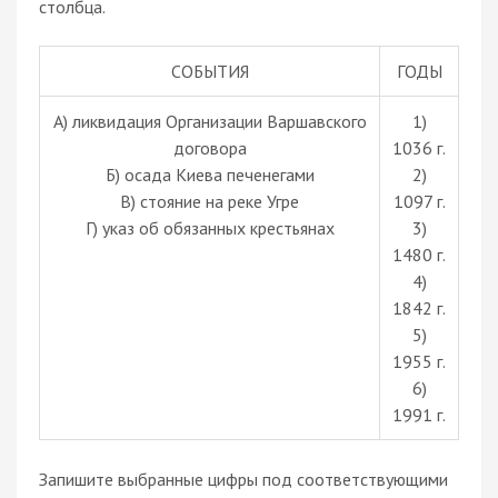
столбца.
СОБЫТИЯ
ГОДЫ
A) ликвидация Организации Варшавского
1)
договора
1036 г.
Б) осада Киева печенегами
2)
В) стояние на реке Угре
1097 г.
Г) указ об обязанных крестьянах
3)
1480 г.
4)
1842 г.
5)
1955 г.
6)
1991 г.
Запишите выбранные цифры под соответствующими