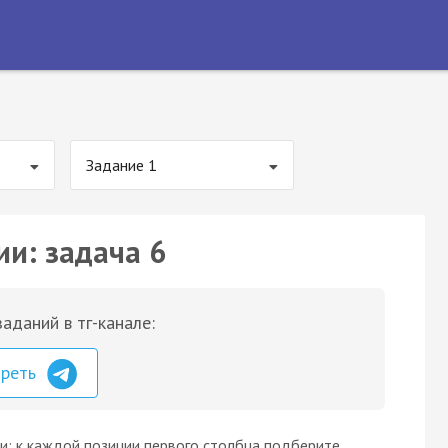
Задание 1
ии: задача 6
аданий в тг-канале:
треть
и: к каждой позиции первого столбца подберите