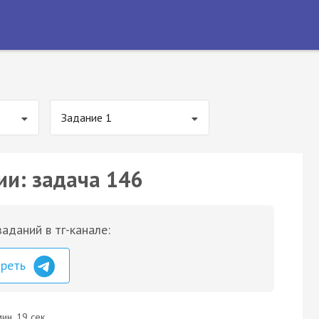
Задание 1
ии: задача 146
аданий в тг-канале:
треть
ин. 19 сек.