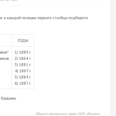
и: к каждой позиции первого столбца подберите
ГОДЫ
авия"
1) 1889 г.
ников
2) 1864 г.
3) 1881 г.
4) 1867 г.
5) 1884 г.
6) 1887 г.
буквами.
Объект авторского права ООО «Легион»