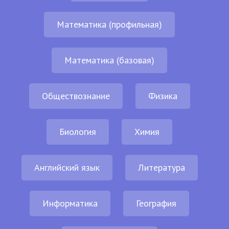
Математика (профильная)
Математика (базовая)
Обществознание
Физика
Биология
Химия
Английский язык
Литература
Информатика
География