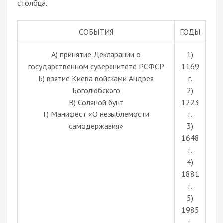
столбца.
СОБЫТИЯ
ГОДЫ
A) принятие Декларации о
1)
государственном суверенитете РСФСР
1169
Б) взятие Киева войсками Андрея
г.
Боголюбского
2)
В) Соляной бунт
1223
Г) Манифест «О незыблемости
г.
самодержавия»
3)
1648
г.
4)
1881
г.
5)
1985
г.