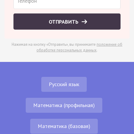
ОТПРАВИТЬ
Нажимая на кнопку «Отправить», вы принимаете
положение об
обработке персональных данных
.
Русский язык
Математика (профильная)
Математика (базовая)