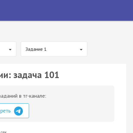
Задание 1
ии: задача 101
аданий в тг-канале:
треть
 сек.