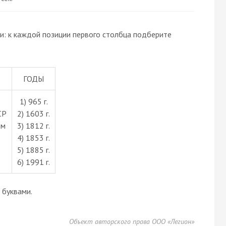
и: к каждой позиции первого столбца подберите
ГОДЫ
1) 965 г.
СР
2) 1603 г.
ом
3) 1812 г.
4) 1853 г.
5) 1885 г.
6) 1991 г.
буквами.
Объект авторского права ООО «Легион»