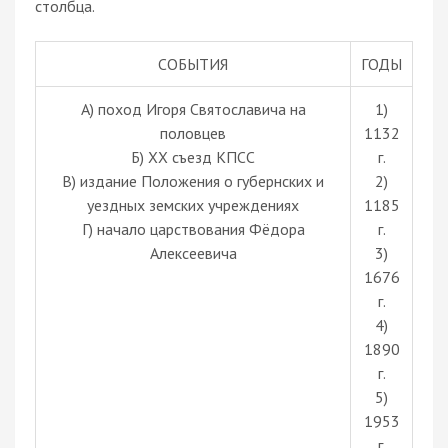
столбца.
СОБЫТИЯ
ГОДЫ
А) поход Игоря Святославича на
1)
половцев
1132
Б) XX съезд КПСС
г.
В) издание Положения о губернских и
2)
уездных земских учреждениях
1185
Г) начало царствования Фёдора
г.
Алексеевича
3)
1676
г.
4)
1890
г.
5)
1953
г.