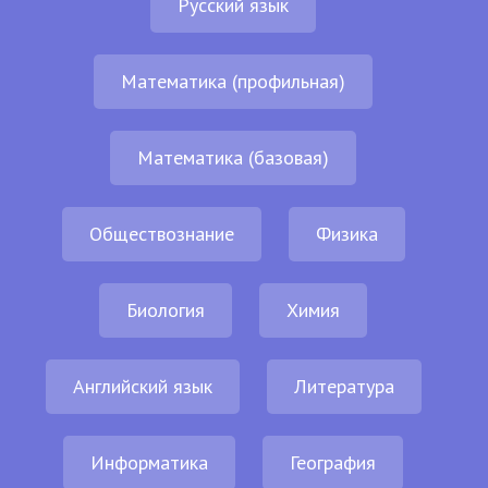
Русский язык
Математика (профильная)
Математика (базовая)
Обществознание
Физика
Биология
Химия
Английский язык
Литература
Информатика
География