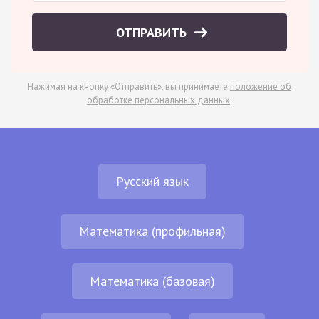
ОТПРАВИТЬ
Нажимая на кнопку «Отправить», вы принимаете
положение об
обработке персональных данных
.
Русский язык
Математика (профильная)
Математика (базовая)