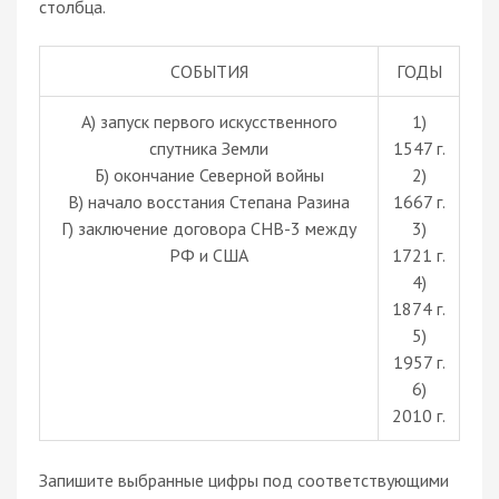
столбца.
СОБЫТИЯ
ГОДЫ
A) запуск первого искусственного
1)
спутника Земли
1547 г.
Б) окончание Северной войны
2)
В) начало восстания Степана Разина
1667 г.
Г) заключение договора СНВ-3 между
3)
РФ и США
1721 г.
4)
1874 г.
5)
1957 г.
6)
2010 г.
Запишите выбранные цифры под соответствующими