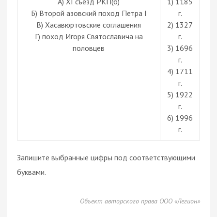
А) XI съезд РКП(б)
1) 1185
Б) Второй азовский поход Петра I
г.
В) Хасавюртовские соглашения
2) 1327
Г) поход Игоря Святославича на
г.
половцев
3) 1696
г.
4) 1711
г.
5) 1922
г.
6) 1996
г.
Запишите выбранные цифры под соответствующими
буквами.
Объект авторского права ООО «Легион»