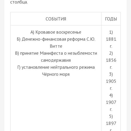
столбца.
СОБЫТИЯ
ГОДЫ
А) Кровавое воскресенье
1)
Б) Денежно-финансовая реформа С.Ю.
1881
Витте
г.
В) принятие Манифеста о незыблемости
2)
самодержавия
1856
Г) установление нейтрального режима
г.
Чёрного моря
3)
1905
г.
4)
1907
г.
5)
1897
г.