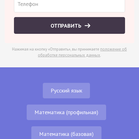
ОТПРАВИТЬ
Нажимая на кнопку «Отправить», вы принимаете
положение об
обработке персональных данных
.
Русский язык
Математика (профильная)
Математика (базовая)