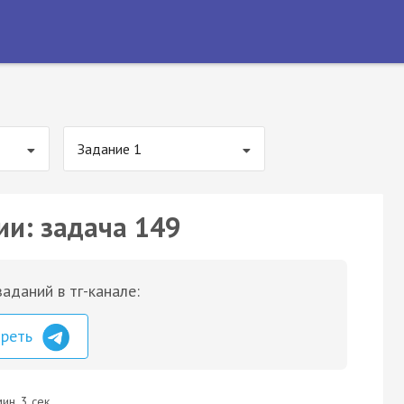
Задание 1
ии: задача 149
аданий в тг-канале:
треть
ин. 3 сек.