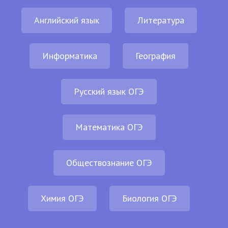
Английский язык
Литература
Информатика
География
Русский язык ОГЭ
Математика ОГЭ
Обществознание ОГЭ
Химия ОГЭ
Биология ОГЭ