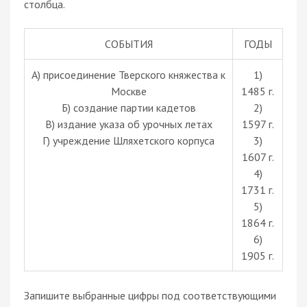
столбца.
СОБЫТИЯ
ГОДЫ
А) присоединение Тверского княжества к
1)
Москве
1485 г.
Б) создание партии кадетов
2)
В) издание указа об урочных летах
1597 г.
Г) учреждение Шляхетского корпуса
3)
1607 г.
4)
1731 г.
5)
1864 г.
6)
1905 г.
Запишите выбранные цифры под соответствующими