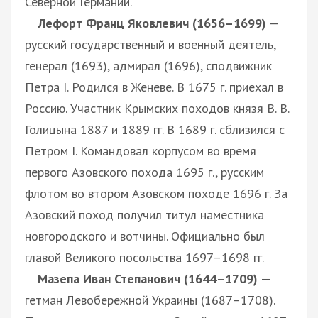
Северной Германии.
Лефорт Франц Яковлевич (1656–1699)
—
русский государственный и военный деятель,
генерал (1693), адмирал (1696), сподвижник
Петра I. Родился в Женеве. В 1675 г. приехал в
Россию. Участник Крымских походов князя В. В.
Голицына 1887 и 1889 гг. В 1689 г. сблизился с
Петром I. Командовал корпусом во время
первого Азовского похода 1695 г., русским
флотом во втором Азовском походе 1696 г. За
Азовский поход получил титул наместника
новгородского и вотчины. Официально был
главой Великого посольства 1697–1698 гг.
Мазепа Иван Степанович (1644–1709)
—
гетман Левобережной Украины (1687–1708).