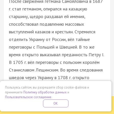
После свержения гетмана Самойловича в 1687
г. стал гетманом, опирался на казацкую
старшину, щедро раздавал ей имения,
способствовал подавлению массовых
выступлений казаков и крестьян. Стремился
отделить Украину от России, вёл тайные
переговоры с Польшей и Швецией. В то же
время открыто выказывал преданность Петру I.
В 1705 г. вёл переговоры с польским королём
Станиславом Лещинским. Во время следования
шведов через Украину в 1708 г. открыто
перешёл на сторону Карла XII. После
Пользуясь сайтом, вы разрешаете сбор cookie-файлов и
Полтавской битвы (1709) бежал вместе с ним и
принимаете
Политику обработки данных
и
Пользовательское соглашение
.
вскоре умер в Бендерах.
Бесплатная летняя школа
OK
ПОДРОБНЕЕ
Меншиков Александр Данилович (1673–
ПРОВЕДИ ЭТО ЛЕТО С ПОЛЬЗОЙ