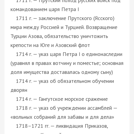
1711 г. — Прутский поход русских войск под
командованием царя Петра I
1711 г. — заключение Прутского (Ясского)
мира между Россией и Турцией. Возвращение
Турции Азова, обязательство уничтожить
крепости на Юге и Азовский флот
1714 г. — указ царя Петра I о единонаследии
(уравнял в правах вотчину и поместье; основная
доля имущества доставалась одному сыну)
1714 г. — указ об обязательном обучении
дворян
1714 г. — Гангутское морское сражение
1718 г. — указ об учреждении ассамблей —
«вольных собраний для забавы и для дела»
1718–1721 гг. — ликвидация Приказов,