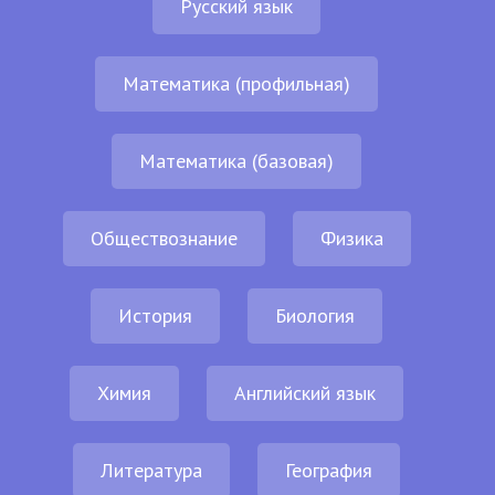
Русский язык
Математика (профильная)
Математика (базовая)
Обществознание
Физика
История
Биология
Химия
Английский язык
Литература
География