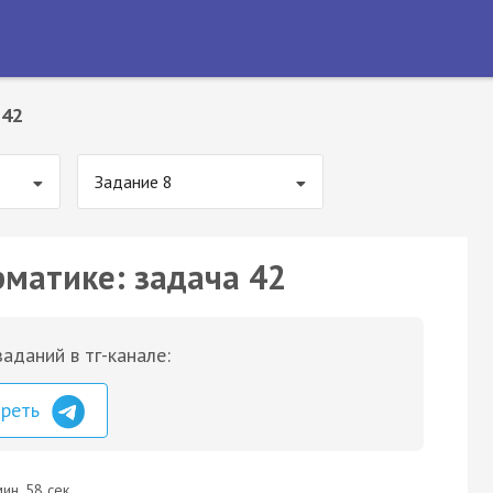
 42
Задание 8
рматике: задача 42
аданий в тг-канале:
треть
ин. 58 сек.