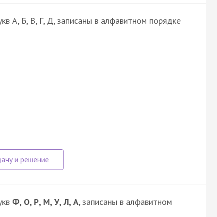
в А, Б, В, Г, Д, записаны в алфавитном порядке
укв
Ф, О, Р, М, У, Л, А
, записаны в алфавитном