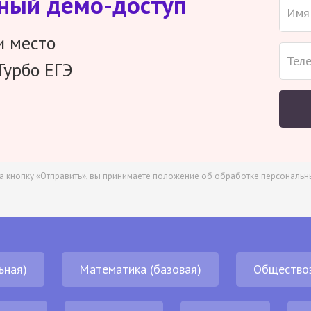
тный демо-доступ
и место
Турбо ЕГЭ
а кнопку «Отправить», вы принимаете
положение об обработке персональн
ьная)
Математика (базовая)
Общество