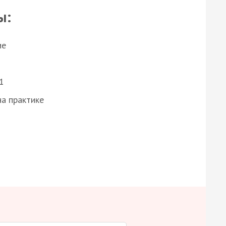
ы:
ие
1
а практике