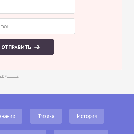
ОТПРАВИТЬ
ых данных
.
знание
Физика
История