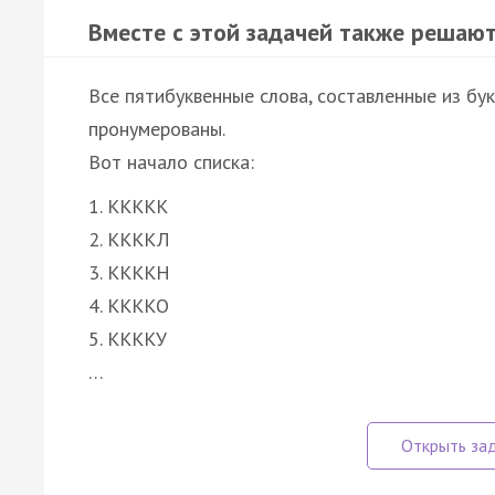
Вместе с этой задачей также решают
Все пятибуквенные слова, составленные из бу
пронумерованы.
Вот начало списка:
1. ККККК
2. ККККЛ
3. ККККН
4. ККККО
5. ККККУ
…