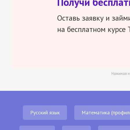
Получи беспла
Оставь заявку и займ
на бесплатном курсе 
Нажимая н
Русский язык
Математика (профил