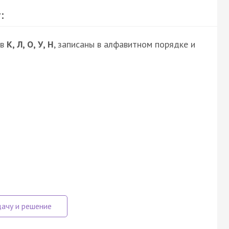
:
кв
К, Л, О, У, Н
, записаны в алфавитном порядке и