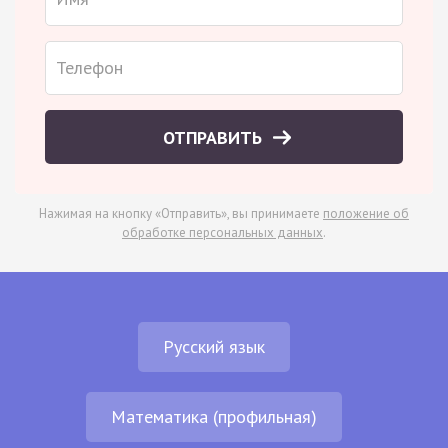
ОТПРАВИТЬ
Нажимая на кнопку «Отправить», вы принимаете
положение об
обработке персональных данных
.
Русский язык
Математика (профильная)