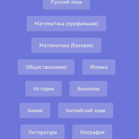
Русский язык
Математика (профильная)
Математика (базовая)
Обществознание
Физика
История
Биология
Химия
Английский язык
Литература
География