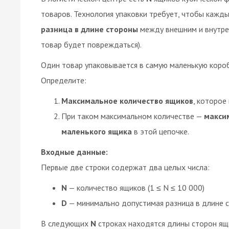
товаров. Технология упаковки требует, чтобы каж
разница в длине стороны
между внешним и внутре
товар будет повреждаться).
Один товар упаковывается в самую маленькую короб
Определите:
Максимальное количество ящиков
, которое
При таком максимальном количестве —
макси
маленького ящика
в этой цепочке.
Входные данные:
Первые две строки содержат два целых числа:
N
— количество ящиков (1 ≤ N ≤ 10 000)
D
— минимально допустимая разница в длине с
В следующих
N
строках находятся длины сторон ящи