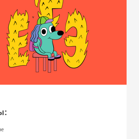
ы:
ие