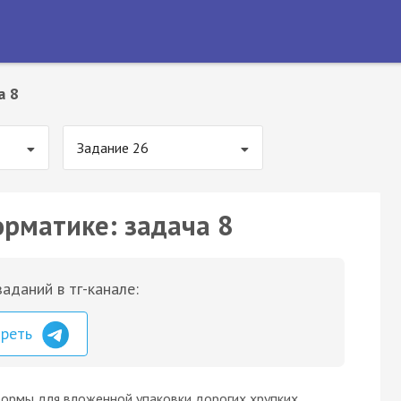
а 8
Задание 26
орматике: задача 8
аданий в тг-канале:
треть
ормы для вложенной упаковки дорогих хрупких