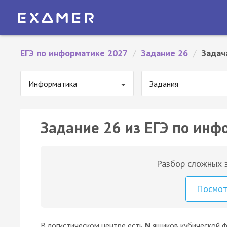
ЕГЭ по информатике 2027
/
Задание 26
/
Задач
Информатика
Задания
Задание 26 из ЕГЭ по инф
Разбор сложных з
Посмо
В логистическом центре есть
N
ящиков кубической ф