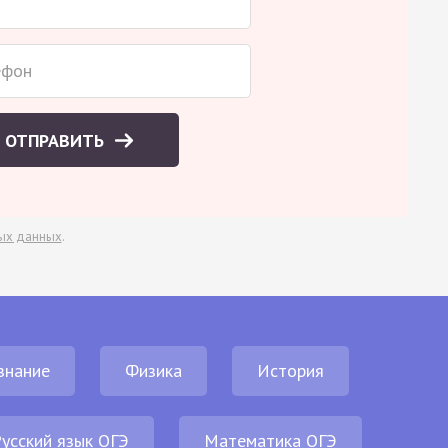
ОТПРАВИТЬ
ых данных
.
знание
Физика
История
усский язык ОГЭ
Математика ОГЭ