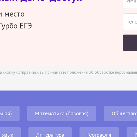
и место
Турбо ЕГЭ
а кнопку «Отправить», вы принимаете
положение об обработке персональн
ьная)
Математика (базовая)
Общество
 язык
Литература
География
Р