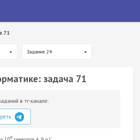
а 71
Задание 24
орматике: задача 71
аданий в тг-канале:
треть
6
из
символов A, B и C.
10