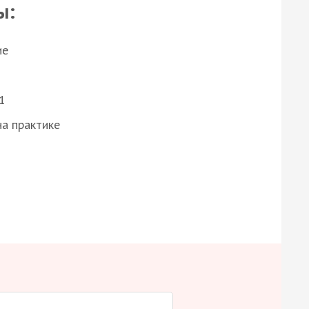
ы:
ие
1
а практике