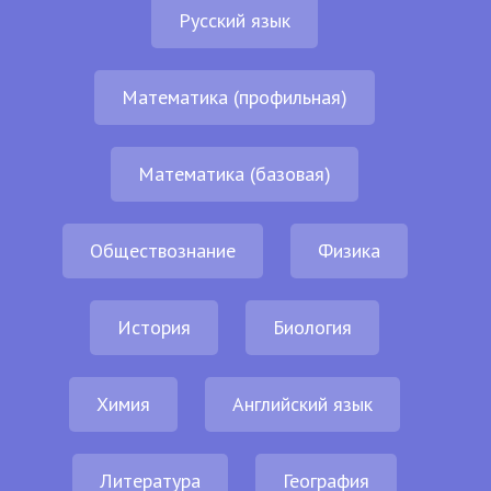
Русский язык
Математика (профильная)
Математика (базовая)
Обществознание
Физика
История
Биология
Химия
Английский язык
Литература
География