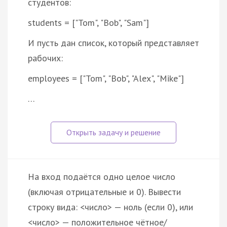
студентов:
students = ["Tom", "Bob", "Sam"]
И пусть дан список, который представляет
рабочих:
employees = ["Tom", "Bob", "Alex", "Mike"]
…
На вход подаётся одно целое число
(включая отрицательные и 0). Вывести
строку вида: <число> — ноль (если 0), или
<число> — положительное чётное/