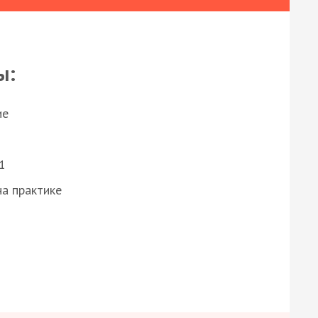
ы:
ие
1
а практике