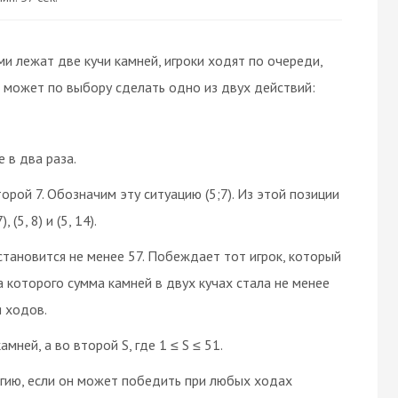
ми лежат две кучи камней, игроки ходят по очереди,
 может по выбору сделать одно из двух действий:
 в два раза.
орой 7. Обозначим эту ситуацию (5;7). Из этой позиции
(5, 8) и (5, 14).
 становится не менее 57. Побеждает тот игрок, который
а которого сумма камней в двух кучах стала не менее
я ходов.
ней, а во второй S, где 1 ≤ S ≤ 51.
егию, если он может победить при любых ходах