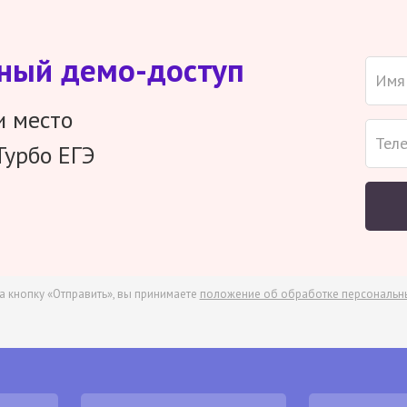
тный демо-доступ
и место
Турбо ЕГЭ
а кнопку «Отправить», вы принимаете
положение об обработке персональн