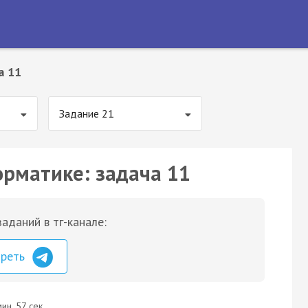
а 11
Задание 21
орматике: задача 11
аданий в тг-канале:
треть
ин. 57 сек.