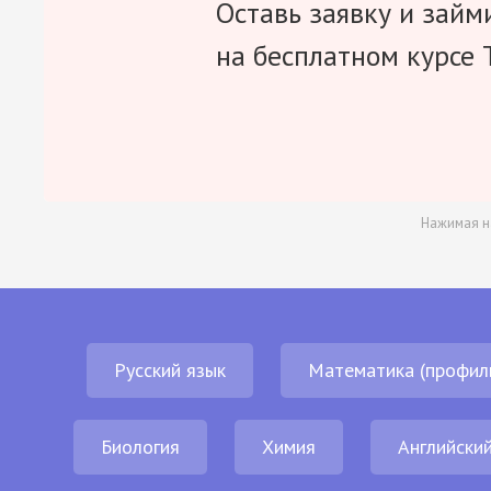
Оставь заявку и займ
на бесплатном курсе 
Нажимая н
Русский язык
Математика (профил
Биология
Химия
Английский