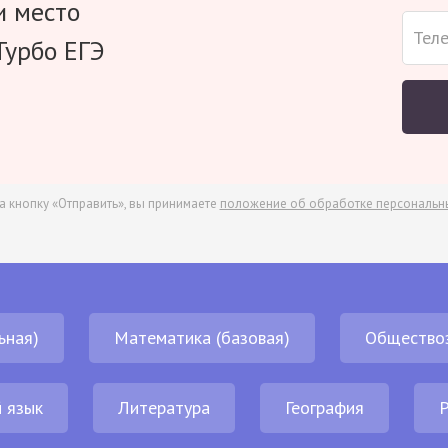
и место
Турбо ЕГЭ
а кнопку «Отправить», вы принимаете
положение об обработке персональн
ьная)
Математика (базовая)
Общество
 язык
Литература
География
Р