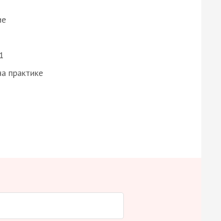
ие
1
а практике