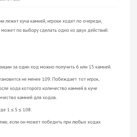
ми лежит куча камней, игроки ходят по очереди,
 может по выбору сделать одно из двух действий:
озиции за один ход можно получить 6 или 15 камней.
становится не менее 109. Побеждает тот игрок,
после хода которого количество камней в куче
ичество камней для ходов.
де 1 ≤ S ≤ 108.
егию, если он может победить при любых ходах