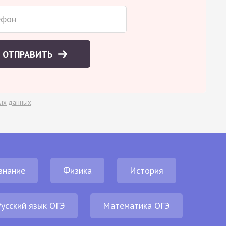
ОТПРАВИТЬ
ых данных
.
знание
Физика
История
усский язык ОГЭ
Математика ОГЭ