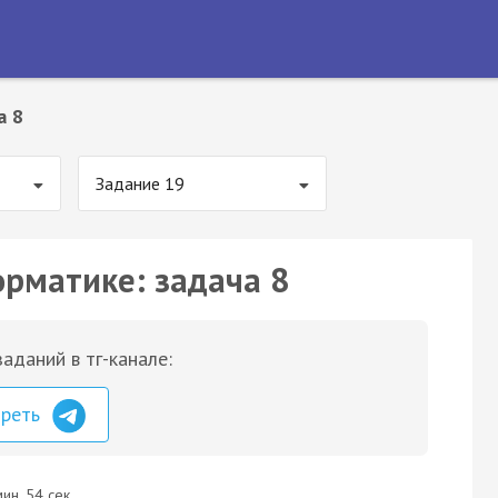
а 8
Задание 19
орматике: задача 8
аданий в тг-канале:
треть
ин. 54 сек.