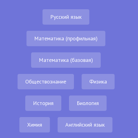
Русский язык
Математика (профильная)
Математика (базовая)
Обществознание
Физика
История
Биология
Химия
Английский язык