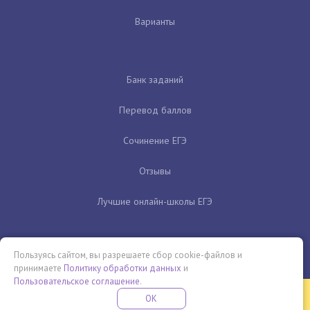
Варианты
Банк заданий
Перевод баллов
Сочинение ЕГЭ
Отзывы
Лучшие онлайн-школы ЕГЭ
Пользуясь сайтом, вы разрешаете сбор cookie-файлов и
принимаете
Политику обработки данных
и
Пользовательское соглашение
.
Бесплатная летняя школа
OK
ПОДРОБНЕЕ
ПРОВЕДИ ЭТО ЛЕТО С ПОЛЬЗОЙ