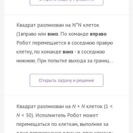
Квадрат разлинован на N*N клеток
(1
вправо или
вниз
. По команде
вправо
Робот перемещается в соседнюю правую
клетку, по команде
вниз
- в соседнюю
нижнюю. При попытке выхода за границ…
Квадрат разлинован на
N
×
N
клеток (1 <
N
< 30). Исполнитель Робот может
перемещаться по клеткам, выполняя за
одно перемещение одну из двух команд: