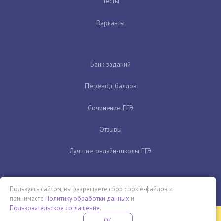
Тесты
Варианты
Банк заданий
Перевод баллов
Сочинение ЕГЭ
Отзывы
Лучшие онлайн-школы ЕГЭ
Пользуясь сайтом, вы разрешаете сбор cookie-файлов и
принимаете
Политику обработки данных
и
Пользовательское соглашение
.
Бесплатная летняя школа
OK