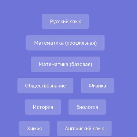
Русский язык
Математика (профильная)
Математика (базовая)
Обществознание
Физика
История
Биология
Химия
Английский язык