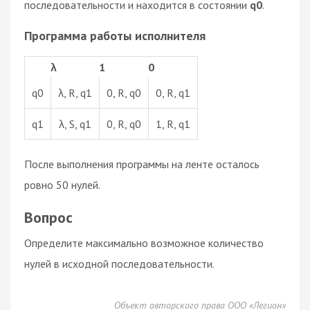
последовательности и находится в состоянии
q0
.
Программа работы исполнителя
λ
1
0
q0
λ, R, q1
0, R, q0
0, R, q1
q1
λ, S, q1
0, R, q0
1, R, q1
После выполнения программы на ленте осталось
ровно 50 нулей.
Вопрос
Определите максимально возможное количество
нулей в исходной последовательности.
Объект авторского права ООО «Легион»