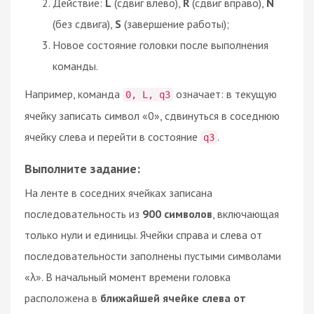
Действие:
L
(сдвиг влево),
R
(сдвиг вправо),
N
(без сдвига),
S
(завершение работы);
Новое состояние головки после выполнения
команды.
Например, команда
означает: в текущую
0, L, q3
ячейку записать символ «0», сдвинуться в соседнюю
ячейку слева и перейти в состояние
.
q3
Выполните задание:
На ленте в соседних ячейках записана
последовательность из
900 символов
, включающая
только нули и единицы. Ячейки справа и слева от
последовательности заполнены пустыми символами
«λ». В начальный момент времени головка
расположена в
ближайшей ячейке слева от