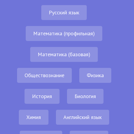
Русский язык
Математика (профильная)
Математика (базовая)
Обществознание
Физика
История
Биология
Химия
Английский язык