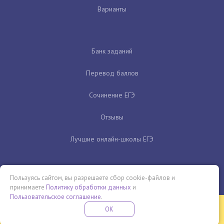
Варианты
Банк заданий
Перевод баллов
Сочинение ЕГЭ
Отзывы
Лучшие онлайн-школы ЕГЭ
Пользуясь сайтом, вы разрешаете сбор cookie-файлов и
принимаете
Политику обработки данных
и
Пользовательское соглашение
.
Бесплатная летняя школа
OK
ПОДРОБНЕЕ
ПРОВЕДИ ЭТО ЛЕТО С ПОЛЬЗОЙ