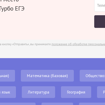
Турбо ЕГЭ
а кнопку «Отправить», вы принимаете
положение об обработке персональн
ьная)
Математика (базовая)
Общество
 язык
Литература
География
Р