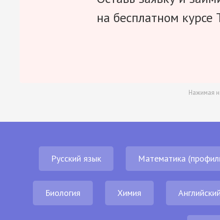
на бесплатном курсе 
Нажимая н
Русский язык
Математика (профил
Биология
Химия
Английский