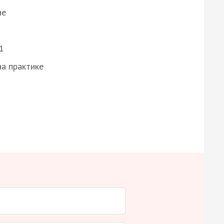
ие
1
а практике