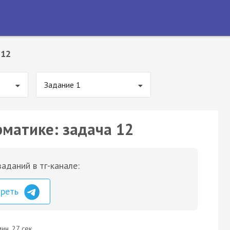
 12
Задание 1
рматике: задача 12
аданий в тг-канале:
треть
ин. 27 сек.