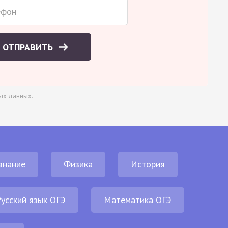
ОТПРАВИТЬ
ых данных
.
знание
Физика
История
усский язык ОГЭ
Математика ОГЭ