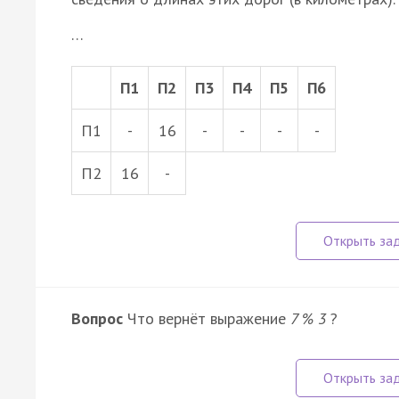
…
П1
П2
П3
П4
П5
П6
П1
-
16
-
-
-
-
П2
16
-
Вопрос
Что вернёт выражение
7 % 3
?