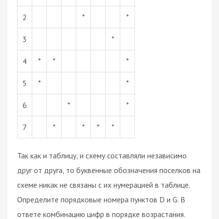
2
*
*
3
*
4
*
*
*
5
*
*
6
*
*
7
*
*
*
*
Так как и таблицу, и схему составляли независимо
друг от друга, то буквенные обозначения поселков на
схеме никак не связаны с их нумерацией в таблице.
Определите порядковые номера пунктов D и G. В
ответе комбинацию цифр в порядке возрастания.