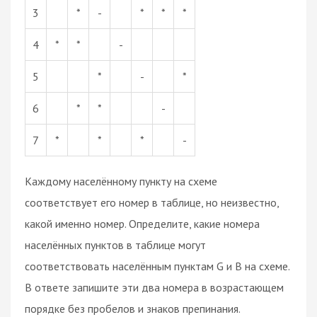
3
*
-
*
*
*
4
*
*
-
5
*
-
*
6
*
*
-
7
*
*
*
-
Каждому населённому пункту на схеме
соответствует его номер в таблице, но неизвестно,
какой именно номер. Определите, какие номера
населённых пунктов в таблице могут
соответствовать населённым пунктам G и B на схеме.
В ответе запишите эти два номера в возрастающем
порядке без пробелов и знаков препинания.