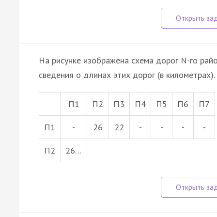
На рисунке изображена схема дорог N-го райо
сведения о длинах этих дорог (в километрах).
П1
П2
П3
П4
П5
П6
П7
П1
-
26
22
-
-
-
-
П2
26…