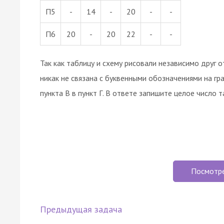
П5
-
14
-
20
-
-
П6
20
-
20
22
-
-
Так как таблицу и схему рисовали независимо друг о
никак не связана с буквенными обозначениями на гр
пункта В в пункт Г. В ответе запишите целое число та
Посмотр
Предыдущая задача