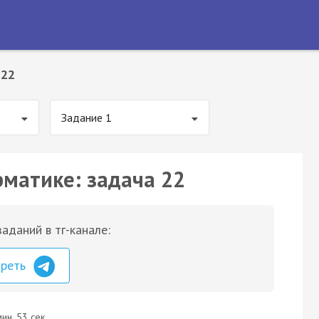
 22
Задание 1
рматике: задача 22
аданий в тг-канале:
треть
ин. 53 сек.