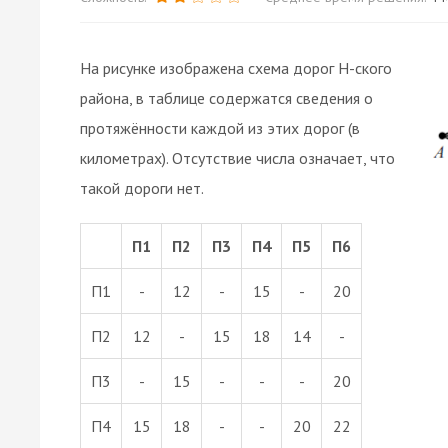
На рисунке изображена схема дорог Н-ского
района, в таблице содержатся сведения о
протяжённости каждой из этих дорог (в
километрах). Отсутствие числа означает, что
такой дороги нет.
П1
П2
П3
П4
П5
П6
П1
-
12
-
15
-
20
П2
12
-
15
18
14
-
П3
-
15
-
-
-
20
П4
15
18
-
-
20
22