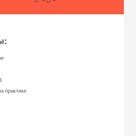
ы:
ие
1
а практике