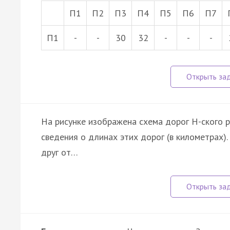
П1
П2
П3
П4
П5
П6
П7
П1
-
-
30
32
-
-
-
На рисунке изображена схема дорог Н-ского р
сведения о длинах этих дорог (в километрах).
друг от…