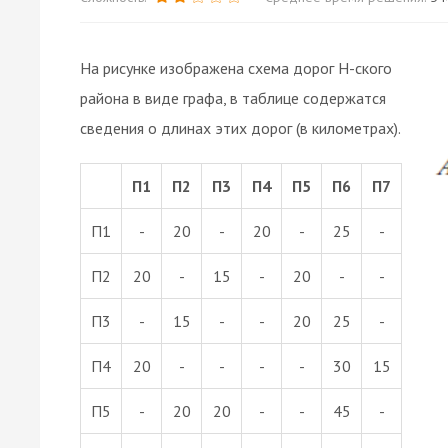
На рисунке изображена схема дорог Н-ского
района в виде графа, в таблице содержатся
сведения о длинах этих дорог (в километрах).
П1
П2
П3
П4
П5
П6
П7
П1
-
20
-
20
-
25
-
П2
20
-
15
-
20
-
-
П3
-
15
-
-
20
25
-
П4
20
-
-
-
-
30
15
П5
-
20
20
-
-
45
-