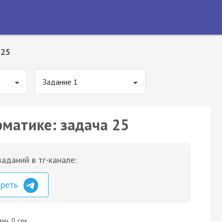
 25
Задание 1
рматике: задача 25
аданий в тг-канале:
треть
ин. 0 сек.