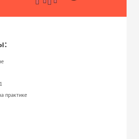
ы:
ие
1
а практике