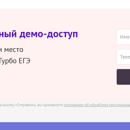
тный демо-доступ
и место
Турбо ЕГЭ
а кнопку «Отправить», вы принимаете
положение об обработке персональн